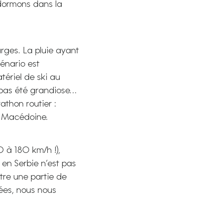
 dormons dans la
rges. La pluie ayant
cénario est
tériel de ski au
a pas été grandiose…
thon routier :
la Macédoine.
0 à 180 km/h !),
en Serbie n’est pas
tre une partie de
lées, nous nous