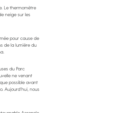
e. Le thermomètre
de neige sur les
fermée pour cause de
ns de la lumière du
na.
uses du Parc
uvelle ne venant
 que possible avant
o. Aujourd’hui, nous