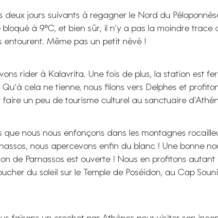
s deux jours suivants à regagner le Nord du Péloponnès
 bloqué à 9°C, et bien sûr, il n’y a pas la moindre trace 
 entourent. Même pas un petit névé !
ons rider à Kalavrita. Une fois de plus, la station est 
Qu’à cela ne tienne, nous filons vers Delphes et profito
r faire un peu de tourisme culturel au sanctuaire d’Athé
ors que nous nous enfonçons dans les montagnes rocaille
nassos, nous apercevons enfin du blanc ! Une bonne no
tion de Parnassos est ouverte ! Nous en profitons autant
coucher du soleil sur le Temple de Poséidon, au Cap Souni