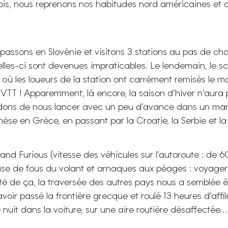
 pis, nous reprenons nos habitudes nord américaines et
passons en Slovénie et visitons 3 stations au pas de cha
 celles-ci sont devenues impraticables. Le lendemain, le s
 où les loueurs de la station ont carrément remisés le ma
es VTT ! Apparemment, là encore, la saison d’hiver n’aur
dons de nous lancer avec un peu d’avance dans un mara
nnèse en Grèce, en passant par la Croatie, la Serbie et 
and Furious (vitesse des véhicules sur l’autoroute : de 6
se de fous du volant et arnaques aux péages : voyager 
ôté de ça, la traversée des autres pays nous a semblée ê
 avoir passé la frontière grecque et roulé 13 heures d’affi
 nuit dans la voiture, sur une aire routière désaffectée…